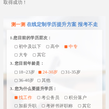
取得成功！
在线定制学历提升方案 报考不走
测一测
1.您目前的学历层次：
初中及以下
高中
中专
大专
其它
3. 您目前年龄是：
18~23岁
24-30岁
31-35岁
36-40岁
其他
3. 您为什么要提升学历：
找工作
考公务员
积分落户
加薪升职
考评书评职称
其它