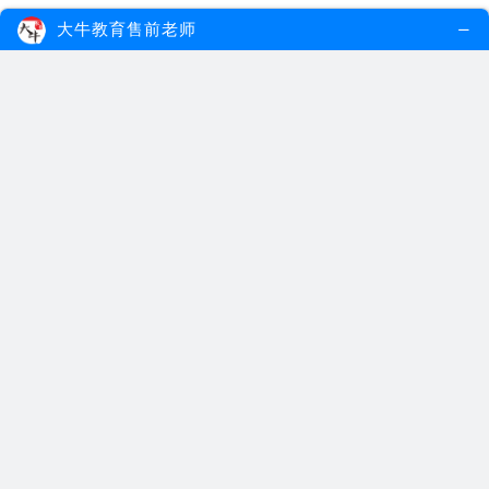
2026-07-30
2026全国幼师资格证报名详细步骤及时间
大牛教育售前老师
2026-07-28
@广东考生：2026年幼师资格证报名入口在哪？附报考条件+流程，错过再等半年！
2026-07-28
2026年幼师资格证怎么考？笔试面试分别考什么科目？一文看懂！
2026-07-27
2026年幼儿教师资格证如何考？最快多久拿证？
历年真题
类型
2024年上中学《教育知识与能力》笔试真题答案解析
一、单项选择题（本大题共21小题，每小
题2分，共42分）在每小题列出的四个备
选项中只有一个是符合题目要求的...
2024-03-11
查看更多>>
2024年上中学《综合素质》笔试真题答案解析
一、单项选择题（本大题共29小题，每小