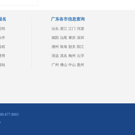
报名
广东各市信息查询
时间
汕头
湛江
江门
河源
条件
揭阳
汕尾
肇庆
深圳
流程
潮州
珠海
韶关
阳江
费用
清远
茂名
梅州
云浮
须知
广州
佛山
中山
惠州
877-8003
）