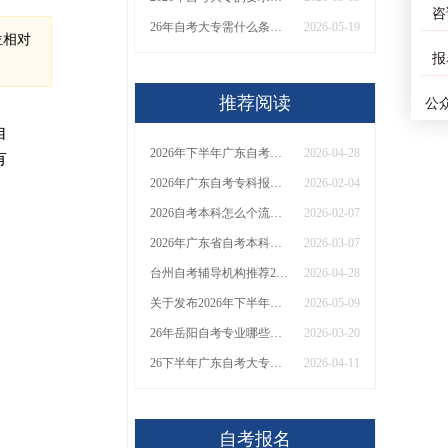
咨
26年自考大专需什么条件？什么学历可以？
2026-05-19
位相对
报
推荐阅读
公
自
2026年下半年广东自考考试日程一览！附毕业周期与备考规划
2026-04-28
有
2026年广东自考专科报名时间已定！附详细考试安排与备考攻略
2026-02-04
2026自考本科怎么个流程 具体报名条件是什么
2026-02-07
2026年广东省自考本科在哪里考试？如何报名
2026-03-07
台州自考辅导机构推荐2026 十大正规培训排名
2026-04-28
关于发布2026年下半年高等教育自学考试报考简章的公告
2026-05-09
26年岳阳自考专业哪些不需要考英语？大盘点！
2026-03-20
26下半年广东自考大专什么时候报名考试？附报名流程图
2026-04-11
自考报名