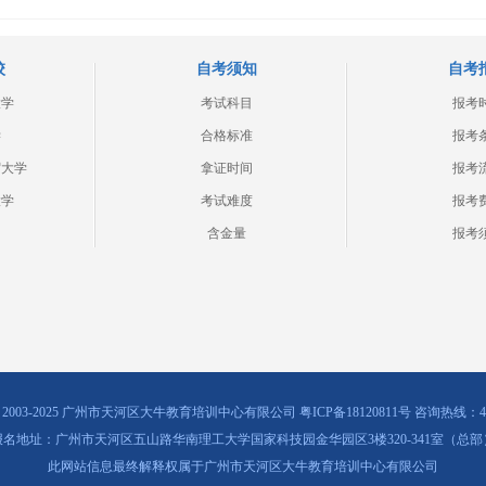
校
自考须知
自考
大学
考试科目
报考
学
合格标准
报考
贸大学
拿证时间
报考
大学
考试难度
报考
含金量
报考
ht © 2003-2025 广州市天河区大牛教育培训中心有限公司
粤ICP备18120811号
咨询热线：400-
报名地址：广州市天河区五山路华南理工大学国家科技园金华园区3楼320-341室（总部
此网站信息最终解释权属于广州市天河区大牛教育培训中心有限公司