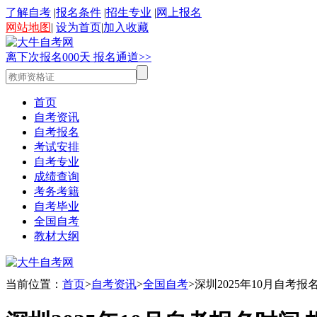
了解自考
|
报名条件
|
招生专业
|
网上报名
网站地图
|
设为首页
|
加入收藏
离下次报名
0
0
0
天
报名通道>>
首页
自考资讯
自考报名
考试安排
自考专业
成绩查询
考务考籍
自考毕业
全国自考
教材大纲
当前位置：
首页
>
自考资讯
>
全国自考
>深圳2025年10月自考