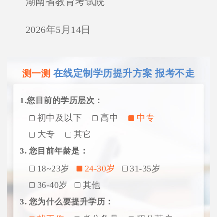
湖南省教育考试院
2026
年
5
月
14
日
在线定制学历提升方案 报考不走
测一测
1.您目前的学历层次：
初中及以下
高中
中专
大专
其它
3. 您目前年龄是：
18~23岁
24-30岁
31-35岁
36-40岁
其他
3. 您为什么要提升学历：