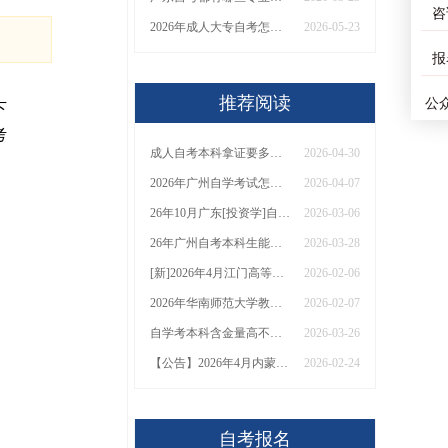
咨
2026年成人大专自考怎么报名
2026-05-23
报
推荐阅读
公
下
考
成人自考本科拿证要多久？26年多少钱能买到？
2026-04-30
2026年广州自学考试怎么报名（附时间表）
2026-04-07
26年10月广东[投资学]自考本科开考哪些科目？
2026-03-06
26年广州自考本科生能选择的学历有哪些？哪种适合？
2026-03-28
[新]2026年4月江门高等教育自学考试时间出炉！
2026-02-06
2026年华南师范大学教育学自考本科怎样（+科目+报名指南）
2026-02-07
自学考本科含金量高不高？最快几年能拿证？
2026-03-26
【公告】2026年4月内蒙古自学考试于4月11-12日举行
2026-02-24
自考报名