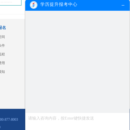
学历提升报考中心
报名
广东各市信息查询
时间
汕头
湛江
江门
河源
条件
揭阳
汕尾
肇庆
深圳
流程
潮州
珠海
韶关
阳江
费用
清远
茂名
梅州
云浮
须知
广州
佛山
中山
惠州
877-8003
）