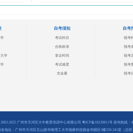
校
自考须知
自考
大学
考试科目
报考
学
合格标准
报考
贸大学
拿证时间
报考
大学
考试难度
报考
含金量
报考
ht © 2003-2025 广州市天河区大牛教育培训中心有限公司
粤ICP备18120811号
咨询热线：400-
报名地址：广州市天河区五山路华南理工大学国家科技园金华园区3楼320-341室（总部