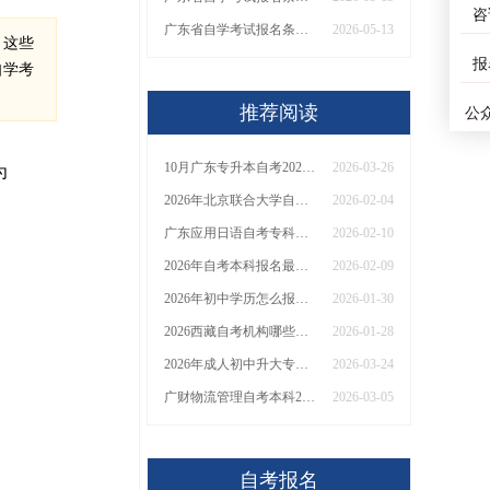
咨
广东省自学考试报名条件必须要居住证吗
2026-05-13
，这些
报
自学考
推荐阅读
公
10月广东专升本自考2026考哪几门 分数线是多少
2026-03-26
为
2026年北京联合大学自考学前教育专业（本）考试须知：科目+入口+费用
2026-02-04
广东应用日语自考专科（2026）开考课程+报名指南
2026-02-10
2026年自考本科报名最新官网(网址+入口)
2026-02-09
2026年初中学历怎么报名自考？具体流程是什么
2026-01-30
2026西藏自考机构哪些口碑好？ 前十名机构大盘点？
2026-01-28
2026年成人初中升大专升学方法详解
2026-03-24
广财物流管理自考本科2026怎么报名？附新生报考指南！
2026-03-05
自考报名