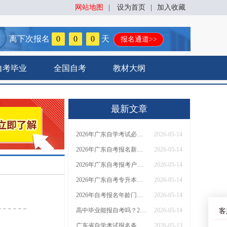
网站地图
|
设为首页
|
加入收藏
离下次报名
0
0
0
天
报名通道>>
自考毕业
全国自考
教材大纲
最新文章
2026年广东自学考试必看！居住证政策解读与报名资格最新说明
2026-05-14
2026年广东自考报名新规：居住证要求与办理须知全知道！
2026-05-14
2026年广东自考报考户籍要求详解，异地考生必读！
2026-05-14
2026年广东自考专升本报考指南：户籍限制与报名条件全面解析！
2026-05-14
2026年自考报名年龄门槛详解！大一、在职、高龄考生报考指南
2026-05-14
高中毕业能报自考吗？2026年自考年龄要求与报名资格详解！
2026-05-14
客
广东省自学考试报名条件必须要居住证吗（最新政策）
2026-05-13