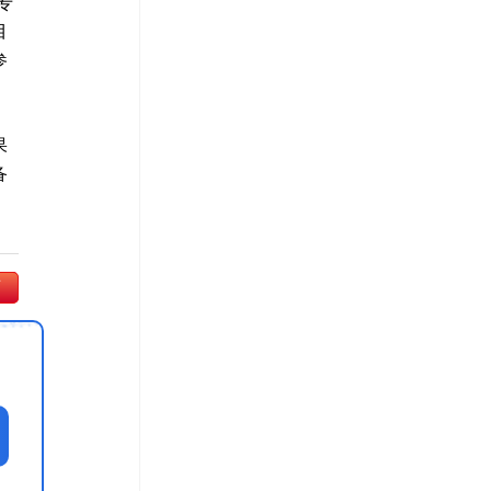
专
目
参
果
备
师