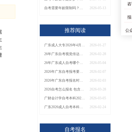
咨
自考需要年龄限制吗？报考年龄范围是？
2026-05-13
报
推荐阅读
公
居
生
广东成人大专2026年4月报名条件要求 附报考网址
2026-01-27
生
26年广东自考视觉传达设计本科报考|课程|合格线全知！
2026-02-28
避
26年广东成人自考哪个专业含金量高？如何报名？
2026-05-04
2026年广东自考报考要求是什么？几月报考
2026-02-07
2026年广东自考报名时间表（4月份）
2026-02-03
2026自考怎么报名 包含哪些报考步骤？
2026-03-28
广财会计学自考本科2026怎么报名？附新生报考指南！
2026-03-05
广东2026成人自考本科考什么专业比较好考公务员呢女生
2026-02-24
自考报名