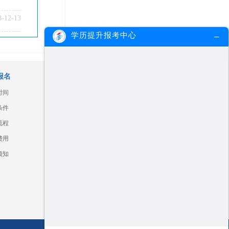
3-12-13
学历提升报考中心
报名
广东各市信息查询
时间
汕头
湛江
江门
河源
条件
揭阳
汕尾
肇庆
深圳
流程
潮州
珠海
韶关
阳江
费用
清远
茂名
梅州
云浮
须知
广州
佛山
中山
惠州