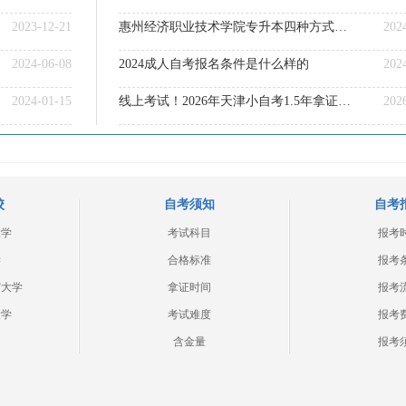
2023-12-21
惠州经济职业技术学院专升本四种方式（须知）
202
2024-06-08
2024成人自考报名条件是什么样的
202
2024-01-15
线上考试！2026年天津小自考1.5年拿证！（+指南）
202
校
自考须知
自考
大学
考试科目
报考
学
合格标准
报考
贸大学
拿证时间
报考
大学
考试难度
报考
含金量
报考