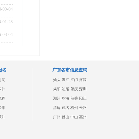
4-09-04
4-01-28
6-03-04
报名
广东各市信息查询
时间
汕头
湛江
江门
河源
条件
揭阳
汕尾
肇庆
深圳
流程
潮州
珠海
韶关
阳江
费用
清远
茂名
梅州
云浮
须知
广州
佛山
中山
惠州