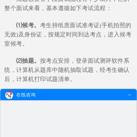
整个面试来看，基本遵循如下考试流程：
⑴候考。
考生持纸质面试准考证(手机拍照的
无效)及身份证，按规定时间到达考点，进入候考
室候考。
⑵抽题。
按考点安排，登录面试测评软件系
统，计算机从题库中随机抽取试题，经考生确认
后，计算机打印试题清单。
在线咨询
⑶备课。
考生持试题清单、备课纸，进入备
课室，撰写教案(或活动演示方案)。准备时间20
分钟。
⑷回答结构化问题。
考生由工作人员引导进