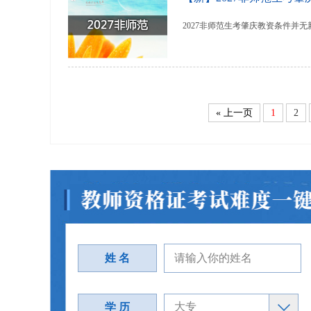
2027非师范生考肇庆教资条件并
« 上一页
1
2
姓 名
学 历