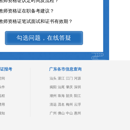
教师资格证认定时间及流程？
教师资格证在职备考建议？
教师资格证笔试面试和证书有效期？
教师资格证各班型及费用？
勾选问题，在线答疑
其它问题
教师资格证报名报考、考试时间？
教师资格证题型、学习资料在线获取
证报考
广东各市信息查询
时间
汕头
湛江
江门
河源
条件
揭阳
汕尾
肇庆
深圳
流程
潮州
珠海
韶关
阳江
费用
清远
茂名
梅州
云浮
须知
广州
佛山
中山
惠州