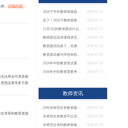
详细内容>
老师。
2026下半年教师资格面试报名时间是多少？能自学吗？
2026-07-31
定了！2026下教师资格证面试安排！多少分合格？
2026-07-31
12月5日的教资面试什么时候报名？考啥内容呢
2026-07-31
教师面试试讲课程讲完了还没到10分钟会及格吗？
2026-07-29
教资面试结束了，但课程没讲完会及格吗
2026-07-29
教资面试被叫停也有机会考过！
2026-07-29
2026年中职教资笔试要考几科？零基础复习一般需要多久？附备考规划！
2026-07-28
2026年中职教资需要考几门课程 复习需要多久？
2026-07-27
着无论男女均享受相
、思想品质等多方面
教师资讯
26年非师范生有教资能当老师吗？一篇说明白！
2026-07-28
男女享受的教育资源
非师范生有教资可以当老师吗？能不能直接买证？考生警惕！
2026-07-28
非师范生考到教师资格证能当老师吗？2026报考限制一文看懂→
2026-07-28