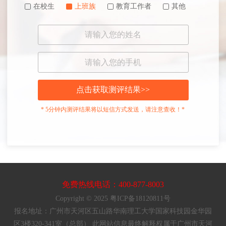
在校生
上班族
教育工作者
其他
点击获取测评结果>>
* 5分钟内测评结果将以短信方式发送，请注意查收！*
免费热线电话：400-877-8003
Copyright © 2025 粤ICP备18120811号
报名地址：广州市天河区五山路华南理工大学国家科技园金华园
区3楼320-341室（总部） 此网站信息最终解释权属于广州市天河