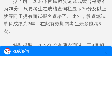
据了解，2026下西藏教资笔试成绩合格标准
为
70分
，只要考生在成绩查询栏显示70分及以上
就等同于拥有面试报名资格了。此外，教资笔试
单科成绩为2年，在此有效期内考生最多能考5
次。
特别提醒：2026年会有两次面试，于4月和
在线咨询
11月报名！
综上，2026下西藏教资笔试成绩将于11月6
日公布，10点起考生可登录中小学教师资格考试
网查询成绩。
注：更多教师资格证报考常识及备考建
议，欢迎咨询大牛教师资格网在线客服进行了