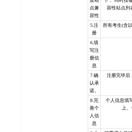
置站
下： 同时按键
点兼
容性站点列
容性
5.注
所有考生(含
册
6.填
写注
册信
息
7.确
注册完毕后
认承
诺。
8.完
个人信息填
善个
上、
人信
息