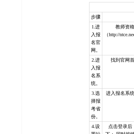
步骤
1.进
教师资
入报
（http://nt
名官
网。
2.进
找到官网
入报
名系
统。
3.选
进入报名系
择报
考省
份。
4.设
点击登录后