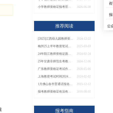
咨
小学教师资格证报考官网入口今年
2026-06-30
报
推荐阅读
公
[2025]江西幼儿园教师资格证报名时间|流程|条件
2024-12-22
梅州25上半年教资笔试准考证打印于3月3日10点开始！
2025-03-03
24年阳江教师资格证面试上半年报名时间 具体几月几号
2024-02-24
25年甘肃非师范生考教资有新安排？条件、流程一览！
2024-12-06
广东教师资格证考试作文评分细则是什么
2020-05-06
上海教资考试时间2024上半年安排表 具体几号几点
2024-02-02
1月佛山各市普通话报名时间及条件已定！
2025-12-12
报考教师资格证有没有年龄限制？
2016-08-01
重
报考指南