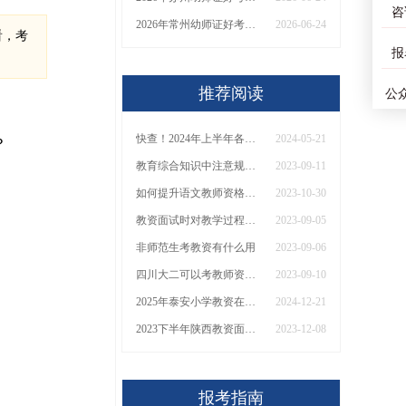
咨
2026年常州幼师证好考？答案是好考！
2026-06-24
看，考
报
推荐阅读
公
，
快查！2024年上半年各地教资面试成绩公布时间定了
2024-05-21
？
教育综合知识中注意规律在教学中如何运用
2023-09-11
如何提升语文教师资格证试讲面试的应试技巧？
2023-10-30
教资面试时对教学过程的评分标准
2023-09-05
非师范生考教资有什么用
2023-09-06
四川大二可以考教师资格证吗
2023-09-10
2025年泰安小学教资在哪里考？
2024-12-21
2023下半年陕西教资面试成绩公布日期：1月10日
2023-12-08
报考指南