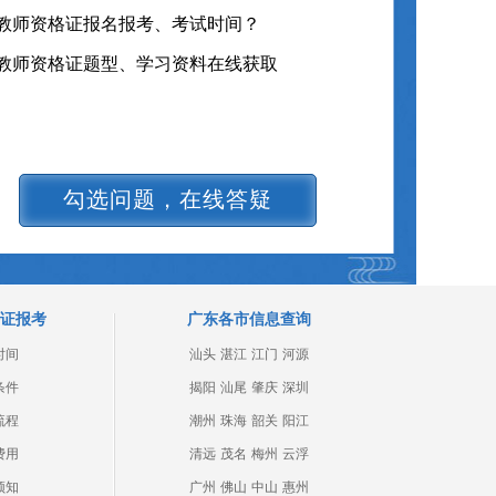
教师资格证报名报考、考试时间？
教师资格证题型、学习资料在线获取
勾选问题，在线答疑
证报考
广东各市信息查询
时间
汕头
湛江
江门
河源
条件
揭阳
汕尾
肇庆
深圳
流程
潮州
珠海
韶关
阳江
费用
清远
茂名
梅州
云浮
须知
广州
佛山
中山
惠州