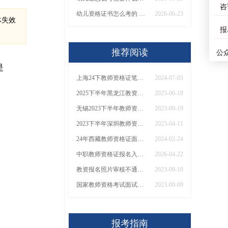
咨
幼儿资格证书怎么考的 什么报名条件？
2026-06-23
体失效
报
推荐阅读
公
是
上海24下教师资格证笔试网上缴费截止时间【交费须知】
2024-07-03
2025下半年黑龙江教资笔试准考证什么时候打印
2025-06-18
无锡2023下半年教师资格考试分数线划分：公布|合格|复核
2023-09-19
2023下半年深圳教师资格证报考条件有哪些？
2023-04-11
24年西藏教师资格证面试上半年报名时间 具体几月几号
2024-02-24
中职教师资格证报名入口 2026全年考试时间表
2026-04-22
教资报名照片审核不通过怎么办
2023-09-10
国家教师资格考试面试结果什么时候出来
2023-09-09
报考指南