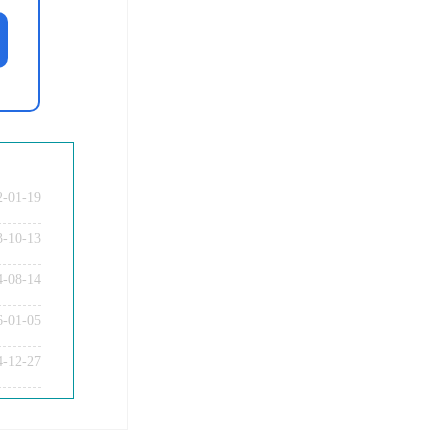
2-01-19
3-10-13
4-08-14
6-01-05
4-12-27
教师资格证面试题型考核内容？
教师资格证普通话要求？
教师资格证认定时间及流程？