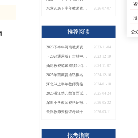
咨
东营2026下半年教师资格证错过报名了怎么办？
2026-07-07
报
推荐阅读
公
面
2023下半年河南教师资格证面试报名时间：11月8日-11日
2023-11-04
（2024通用版）吉林中小学教师资格证报考须知
2023-12-19
汕尾教资笔试成绩10点发布！快查复核入口！
2024-11-07
2025年西藏普通话报名时间 几月几日？
2024-12-16
河北24上半年教师资格证面试报名具体时间
2024-01-10
2025湛江幼儿教资面试淘汰率一般多大？
2025-04-24
深圳小学教师资格证报考学历条件2026（最新）
2026-05-22
云浮教师资格证考试十大机构排名2025（热荐）
2026-03-11
报考指南