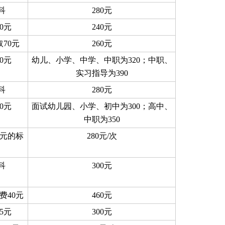
·科
280元
0元
240元
70元
260元
0元
幼儿、小学、中学、中职为320；中职、
实习指导为390
·科
280元
0元
面试幼儿园、小学、初中为300；高中、
中职为350
0元的标
280元/次
·科
300元
费40元
460元
5元
300元