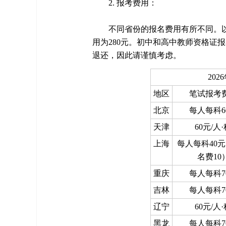
2. 报考费用：
不同省份的报名费用有所不同。
用为280元。初中和高中教师资格证
退还，因此请谨慎考虑。
20
地区
笔试报考
北京
每人每科6
天津
60元/人
上海
每人每科40
名费10
重庆
每人每科7
吉林
每人每科7
辽宁
60元/人
黑龙
每人每科7