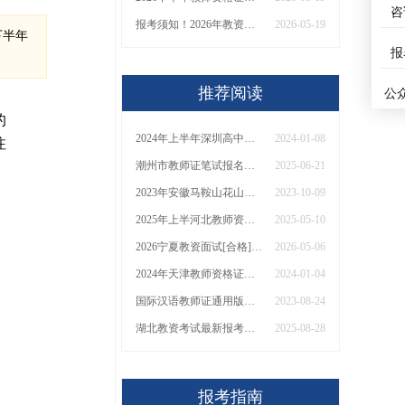
咨
报考须知！2026年教资下半年报名时间定在7月4日
2026-05-19
下半年
报
推荐阅读
公
的
2024年上半年深圳高中教资考试时间表
2024-01-08
注
潮州市教师证笔试报名日期是多少？2025下半年？
2025-06-21
2023年安徽马鞍山花山区教育局领取教师资格证书通知（第二次）
2023-10-09
2025年上半河北教师资格证面试成绩多久出？
2025-05-10
2026宁夏教资面试[合格]vs[考砸]的十大暗示
2026-05-06
2024年天津教师资格证报考条件详解（全学段）
2024-01-04
国际汉语教师证通用版考试解读：考试用书|条件|内容
2023-08-24
湖北教资考试最新报考规定2026 有啥新要求？
2025-08-28
报考指南