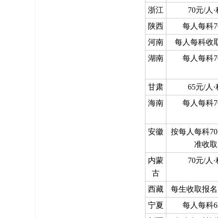
浙江
70元/人
陕西
每人每科7
河南
每人每科收取
湖南
每人每科7
甘肃
65元/人
海南
每人每科7
安徽
按每人每科7
准收取
内蒙
70元/人
古
西藏
每生收取报名
宁夏
每人每科6