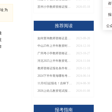
咨
苏州小学教师资格证报名条件2026（通知）
2026-05-18
址为
报
推荐阅读
公
准
如何查询教师资格证是否报名成功
2023-09-20
注
合
中山25年上半年教资时间日程表（+指南）
2024-12-16
广州考小学教师资格证需要学什么专业才能提高考试成功率？
2023-10-27
河北2025上半年教资笔试日程［预测公布］
2024-11-04
教师资格证报名条件有哪些
2020-11-18
2024下半年青海哪有考幼师证的？怎么报名
2024-06-14
11月8日起报名！吉林下半年中小学教师资格面试来了
2024-08-30
2026上幼儿教资笔试报名截止时间 具体到几点
2026-01-08
报考指南