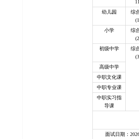
1
幼儿园
综
(
小学
综
(
初级中学
综
(
高级中学
中职文化课
中职专业课
中职实习指
导课
面试日期：202