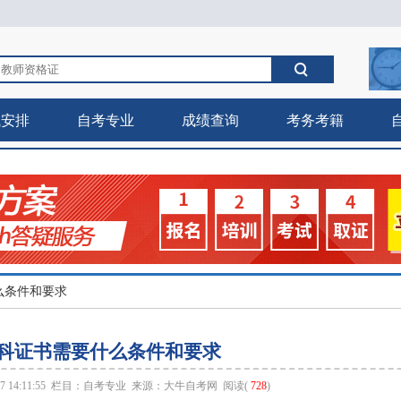
试安排
自考专业
成绩查询
考务考籍
么条件和要求
科证书需要什么条件和要求
 14:11:55 栏目：
自考专业
来源：
大牛自考网
阅读(
728
)