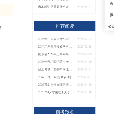
咨
考本科证书需要什么条件和要求
2026-05-27
报
推荐阅读
公
要
2026年广东省自考小学教育本科专业要考几科
2026-02-24
26年广东自考投资学本科报考|课程|合格线全知！
2026-02-28
山东省2026年上半年高等教育自学考试免考课程网上申请考生须知
2026-05-09
2026年潍坊医学院自考护理学（本）考试须知：科目+入口+费用
2026-01-30
线上考试！2026年河北小自考1.5年拿证！（+指南）
2026-03-04
26年10月广东[行政管理]自考专科开考哪些科目？
2026-03-07
2026茂名自考在哪里报名？新生来看一看
2026-04-20
2026年4月华南理工大学自考报名报考须知
2026-02-10
自考报名