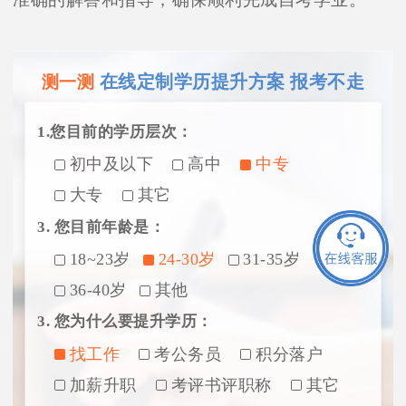
在线定制学历提升方案 报考不走
测一测
1.您目前的学历层次：
初中及以下
高中
中专
大专
其它
3. 您目前年龄是：
18~23岁
24-30岁
31-35岁
36-40岁
其他
3. 您为什么要提升学历：
找工作
考公务员
积分落户
加薪升职
考评书评职称
其它