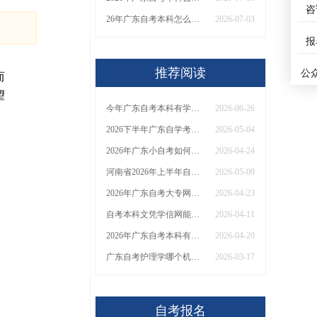
咨
26年广东自考本科怎么报名？官方报名网站及入口一览！
2026-07-03
报
推荐阅读
公
而
望
今年广东自考本科有学位证明吗？要怎么考呢
2026-06-26
2026下半年广东自学考试报名时间表出炉！附专业推荐
2026-05-04
2026年广东小自考如何自己报名考试，怎么报名
2026-04-24
河南省2026年上半年自学考试毕业申请须知
2026-05-09
2026年广东自考大专网上报名指南：入口、流程、条件、时间全解析！
2026-04-23
自考本科文凭学信网能查询到吗？什么人都能考吗？
2026-04-11
2026年广东自考本科有哪些专业可选？一般多久毕业？
2026-04-20
广东自考护理学哪个机构正规？总花费是多少？
2026-03-17
自考报名