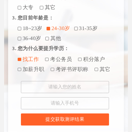
大专
其它
3. 您目前年龄是：
18~23岁
24-30岁
31-35岁
36-40岁
其他
3. 您为什么要提升学历：
找工作
考公务员
积分落户
加薪升职
考评书评职称
其它
提交获取测评结果