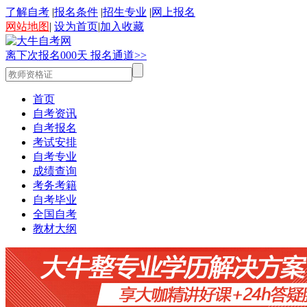
了解自考
|
报名条件
|
招生专业
|
网上报名
网站地图
|
设为首页
|
加入收藏
离下次报名
0
0
0
天
报名通道>>
首页
自考资讯
自考报名
考试安排
自考专业
成绩查询
考务考籍
自考毕业
全国自考
教材大纲