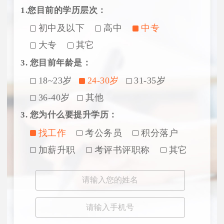
1.您目前的学历层次：
初中及以下
高中
中专
大专
其它
3. 您目前年龄是：
18~23岁
24-30岁
31-35岁
36-40岁
其他
3. 您为什么要提升学历：
找工作
考公务员
积分落户
加薪升职
考评书评职称
其它