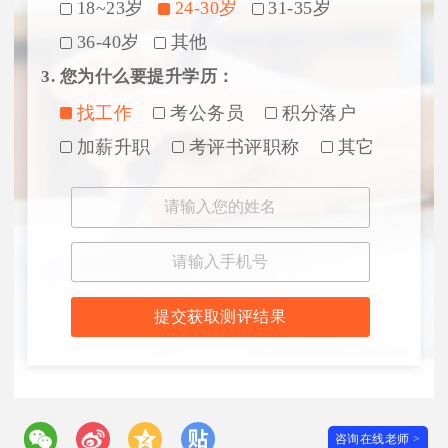
18~23岁
24-30岁
31-35岁
36-40岁
其他
3. 您为什么要提升学历：
找工作
考公务员
积分落户
加薪升职
考评书评职称
其它
提交获取测评结果
咨询在线老师 >