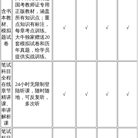
国考教师证专用
含书
正版教材，涵盖
本教
所有知识点；重
材、
点知识有标注，
√
√
√
√
模拟
每章考点训练。
题试
大牛独家赠送20
卷
套模拟试卷和历
年真题，给学员
提供实战训练。
笔试
科目
全程
在线
24小时无限制登
章节
陆听课，随时随
√
√
√
√
精讲
地，可反复听，
课、
多次听
串讲
解析
课
笔试
科目