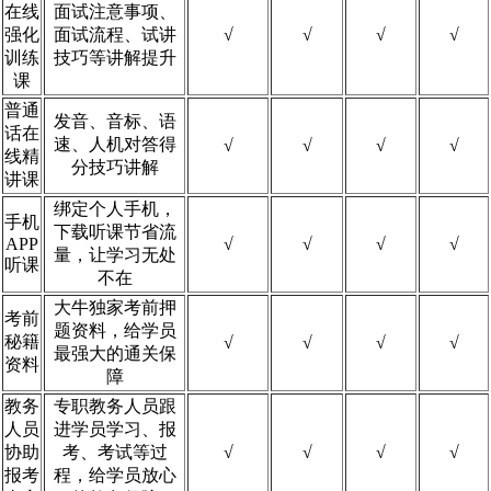
在线
面试注意事项、
强化
面试流程、试讲
√
√
√
√
训练
技巧等讲解提升
课
普通
发音、音标、语
话在
速、人机对答得
√
√
√
√
线精
分技巧讲解
讲课
绑定个人手机，
手机
下载听课节省流
APP
√
√
√
√
量，让学习无处
听课
不在
大牛独家考前押
考前
题资料，给学员
秘籍
√
√
√
√
最强大的通关保
资料
障
教务
专职教务人员跟
人员
进学员学习、报
协助
考、考试等过
√
√
√
√
报考
程，给学员放心