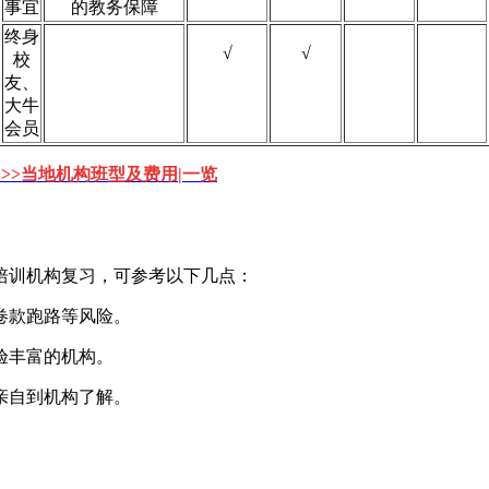
事宜
的教务保障
终身
√
√
校
友、
大牛
会员
>>>当地机构班型及费用|一览
培训机构复习，可参考以下几点：
卷款跑路等风险。
验丰富的机构。
亲自到机构了解。