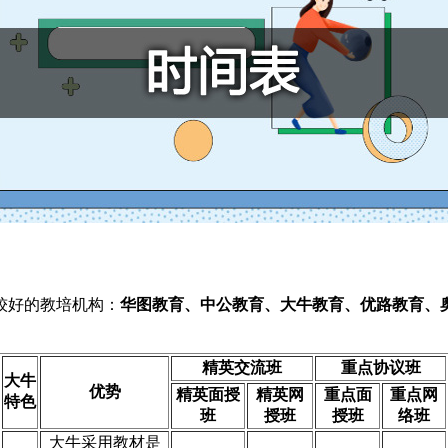
较好的教培机构：
华图教育、中公教育、大牛教育、优路教育、
精英交流班
重点协议班
大牛
优势
精英面授
精英网
重点面
重点网
特色
班
授班
授班
络班
大牛采用教材是