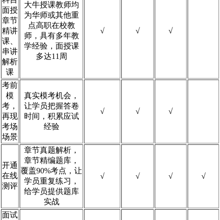
大牛授课教师均
面授
为华师或其他重
章节
点高职在校教
精讲
√
√
√
师，具有多年教
课、
学经验，面授课
串讲
多达11周
解析
课
考前
模
真实模考机会，
考，
让学员把握答卷
√
√
√
再现
时间，积累应试
考场
经验
场景
章节真题解析，
章节精编题库，
开通
覆盖90%考点，让
在线
√
√
√
√
学员重复练习，
测评
给学员提供题库
实战
面试