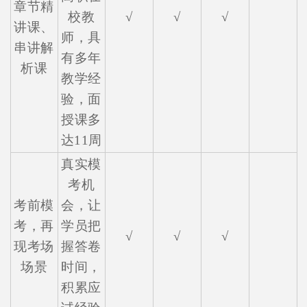
章节精
校教
√
√
√
讲课、
师，具
串讲解
有多年
析课
教学经
验，面
授课多
达11周
真实模
考机
考前模
会，让
考，再
学员把
√
√
√
现考场
握答卷
场景
时间，
积累应