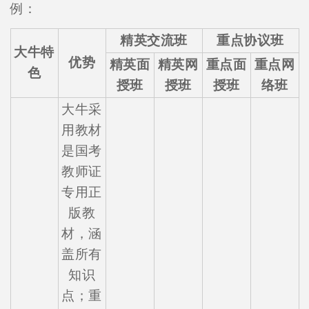
例：
精英交流班
重点协议班
大牛特
优势
精英面
精英网
重点面
重点网
色
授班
授班
授班
络班
大牛采
用教材
是国考
教师证
专用正
版教
材，涵
盖所有
知识
点；重