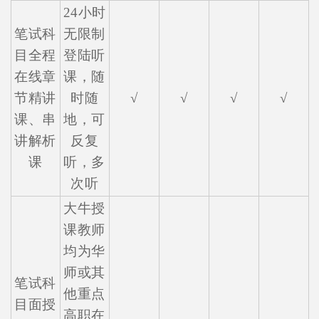
24小时
笔试科
无限制
目全程
登陆听
在线章
课，随
节精讲
时随
√
√
√
√
课、串
地，可
讲解析
反复
课
听，多
次听
大牛授
课教师
均为华
师或其
笔试科
他重点
目面授
高职在