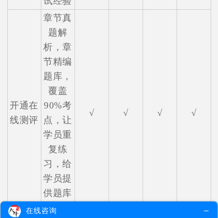
试经验
章节真
题解
析，章
节精编
题库，
覆盖
开通在
90%考
√
√
√
√
线测评
点，让
学员重
复练
习，给
学员提
供题库
实战
在线咨询