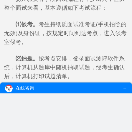
整个面试来看，基本遵循如下考试流程：
⑴候考。
考生持纸质面试准考证(手机拍照的
无效)及身份证，按规定时间到达考点，进入候考
室候考。
⑵抽题。
按考点安排，登录面试测评软件系
统，计算机从题库中随机抽取试题，经考生确认
后，计算机打印试题清单。
在线咨询
⑶备课。
考生持试题清单、备课纸，进入备
课室，撰写教案(或活动演示方案)。准备时间20
分钟。
⑷回答结构化问题。
考生由工作人员引导进