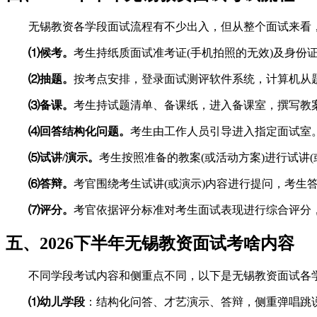
无锡教资各学段面试流程有不少出入，但从整个面试来看
⑴候考。
考生持纸质面试准考证(手机拍照的无效)及身份
⑵抽题。
按考点安排，登录面试测评软件系统，计算机从
⑶备课。
考生持试题清单、备课纸，进入备课室，撰写教案
⑷回答结构化问题。
考生由工作人员引导进入指定面试室
⑸试讲/演示。
考生按照准备的教案(或活动方案)进行试讲(
⑹答辩。
考官围绕考生试讲(或演示)内容进行提问，考生
⑺评分。
考官依据评分标准对考生面试表现进行综合评分
五、2026下半年无锡教资面试考啥内容
不同学段考试内容和侧重点不同，以下是无锡教资面试各
⑴幼儿学段
：结构化问答、才艺演示、答辩，侧重弹唱跳