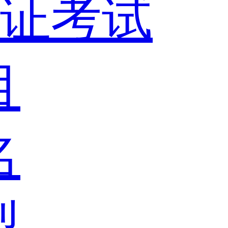
证考试
目
名
型