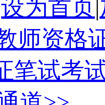
|
设为首页
|
证笔试考
通道>>