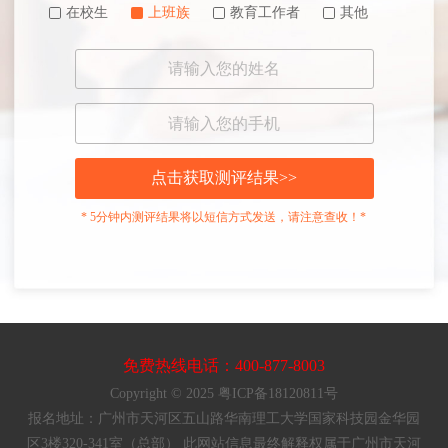
在校生
上班族
教育工作者
其他
点击获取测评结果>>
* 5分钟内测评结果将以短信方式发送，请注意查收！*
免费热线电话：400-877-8003
Copyright © 2025 粤ICP备18120811号
报名地址：广州市天河区五山路华南理工大学国家科技园金华园
区3楼320-341室（总部） 此网站信息最终解释权属于广州市天河