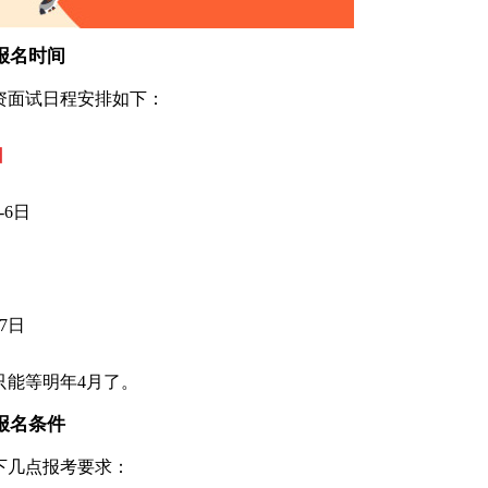
报名时间
教资面试日程安排如下：
日
-6日
月7日
只能等明年4月了。
报名条件
下几点报考要求：