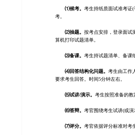
⑴候考。
考生持纸质面试准考证
考。
⑵抽题。
按考点安排，登录面试
算机打印试题清单。
⑶备课。
考生持试题清单、备课纸
⑷回答结构化问题。
考生由工作
要求考生回答。时间5分钟左右。
⑸试讲/演示。
考生按照准备的教案
⑹答辩。
考官围绕考生试讲(或演
⑺评分。
考官依据评分标准对考