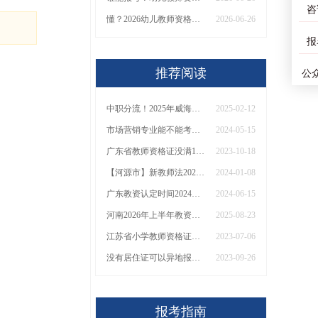
咨
懂？2026幼儿教师资格证报考条件就三项！
2026-06-26
报
推荐阅读
公
。
中职分流！2025年威海中职教师资格证值得报吗
2025-02-12
市场营销专业能不能考小学教资？去哪里报名
2024-05-15
广东省教师资格证没满18岁可以报名吗？
2023-10-18
【河源市】新教师法2024规定什么学历能考教资？
2024-01-08
广东教资认定时间2024上半年公布！
2024-06-15
河南2026年上半年教资考试时间具体安排（+指南）
2025-08-23
江苏省小学教师资格证笔试考哪两门科目？
2023-07-06
没有居住证可以异地报考教师资格证吗
2023-09-26
报考指南