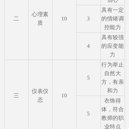
具有一定
心理素
二
10
3
的情绪调
质
控能力
具有较强
4
的应变能
力
行为举止
自然大
5
方，有亲
和力
仪表仪
三
10
态
衣饰得
体，符合
5
教师的职
业特点