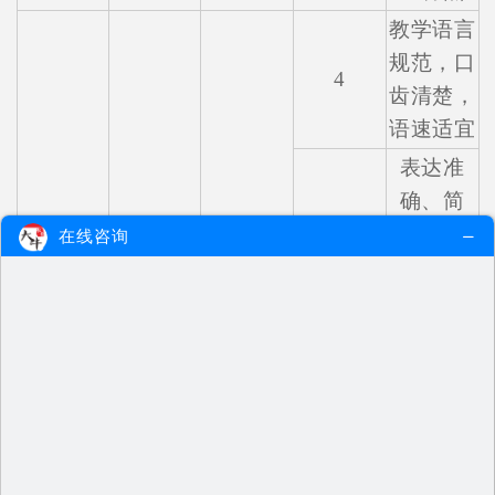
教学语言
规范，口
4
齿清楚，
语速适宜
表达准
确、简
言语表
洁、流
在线咨询
四
15
6
达
畅，语言
具有感染
力
善于倾
听，并能
5
做出恰当
的回应