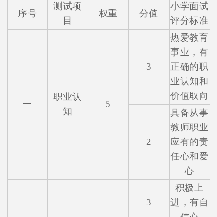
测试项
小学面试
序号
权重
分值
目
评分标准
热爱教育
事业，有
3
正确的职
业认知和
价值取向
职业认
一
5
知
具备从事
教师职业
2
应有的责
任心和爱
心
积极上
3
进，有自
信心