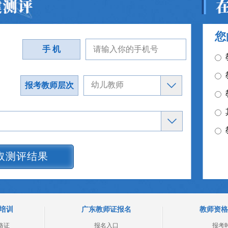
您
手 机
报考教师层次
取测评结果
培训
广东教师证报名
教师资格
格证
报名入口
报考