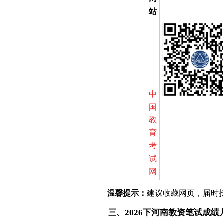
站
中
国
教
育
考
试
网
温馨提示：
建议收藏网页，届时
三、2026下河南教资笔试成绩