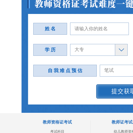
姓 名
学 历
自 我 难 点 预 估
提交获
教师资格证考试
教师证考试
考试科目
幼儿教师资