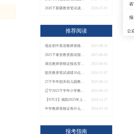
咨
2026下新疆教资笔试成绩几号公布（+查询入口）
2026-07-01
报
推荐阅读
公
现在初中英语教师资格证考哪几门？
2023-08-31
2025下泰安教资面试报名时间（+流程|条件）
2025-06-02
湖北教师资格证报名官网2023年下半年（内附报名流程）
2023-06-01
韶关教资笔试成绩10点发布！快查复核入口！
2024-11-07
25下半年韶关幼儿园教资面试几月几日考试
2025-06-13
辽宁2023下半年小学教师资格证报名官网（正式发布）
2023-06-23
【NTCE】揭阳2025年上半年教资笔试报名时间已定！
2024-12-27
中学教师资格证有什么考试科目
2024-07-19
报考指南