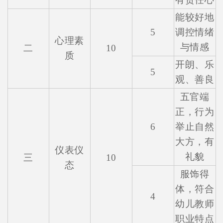
能较好地
5
调控情绪
心理素
与情感
二
10
质
开朗、乐
5
观、善良
五官端
正，行为
6
举止自然
大方，有
仪表仪
礼貌
三
10
态
服饰得
体，符合
4
幼儿教师
职业特点