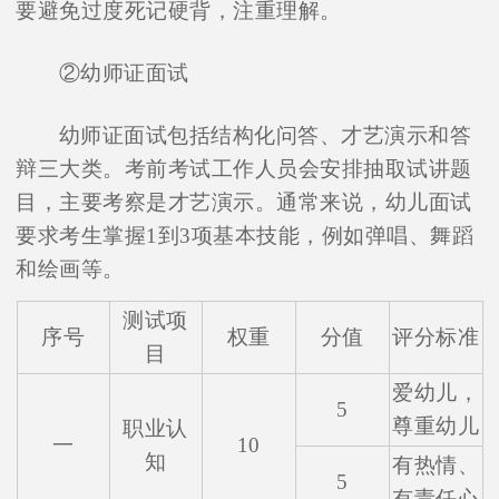
要避免过度死记硬背，注重理解。
②幼师证面试
幼师证面试包括结构化问答、才艺演示和答
辩三大类。考前考试工作人员会安排抽取试讲题
目，主要考察是才艺演示。通常来说，幼儿面试
要求考生掌握1到3项基本技能，例如弹唱、舞蹈
和绘画等。
测试项
序号
权重
分值
评分标准
目
爱幼儿，
5
尊重幼儿
职业认
一
10
知
有热情、
5
有责任心