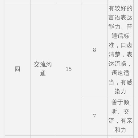
有较好的
言语表达
能力。普
通话标
准，口齿
8
清楚，表
达流畅，
交流沟
四
15
语速适
通
当，有感
染力
善于倾
听、交
在线咨询
7
流，有亲
和力