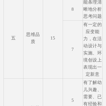
能条理清
8
晰地分析
思考问题
有一定的
应变能
思维品
五
15
力，在活
质
动设计与
7
实施、环
境创设上
表现出一
定新意
有了解幼
儿兴趣、
需要、已
5
有经验和