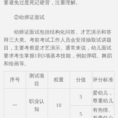
要避免过度死记硬背，注重理解。
②幼师证面试
幼师证面试包括结构化问答、才艺演示和答
辩三大类。考前考试工作人员会安排抽取试讲题
目，主要考察是才艺演示。通常来说，幼儿面试
在线咨询
要求考生掌握1到3项基本技能，例如弹唱、舞蹈
和绘画等。
测试项
序号
权重
分值
评分标准
目
爱幼儿，
5
尊重幼儿
职业认
一
10
知
有热情、
5
有责任心