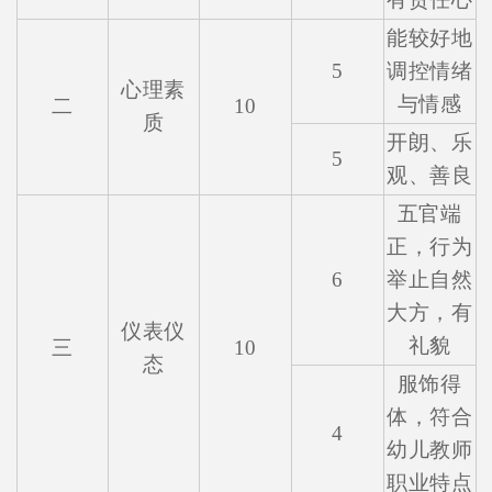
能较好地
5
调控情绪
心理素
与情感
二
10
质
开朗、乐
5
观、善良
五官端
正，行为
6
举止自然
大方，有
仪表仪
礼貌
三
10
态
服饰得
体，符合
4
幼儿教师
职业特点