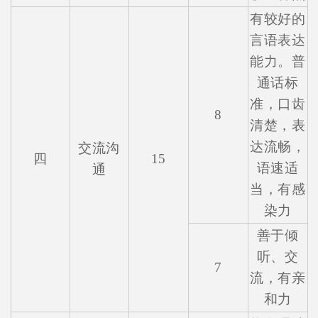
有较好的
言语表达
能力。普
通话标
准，口齿
8
清楚，表
达流畅，
交流沟
四
15
语速适
通
当，有感
染力
善于倾
听、交
7
流，有亲
和力