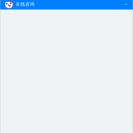
在线咨询
①教资笔试报名：7月4-7日
②教资笔试考试：9月11日
③教资笔试成绩查询时间：11月上旬
④教资面试报名：11月7-10日
⑤教资面试考试：12月4-5日
⑥教资面试成绩查询时间：次年1月。
四、2027全国教师资格证学段选择建议
好考好用为第一要义，因此学段选择则非常