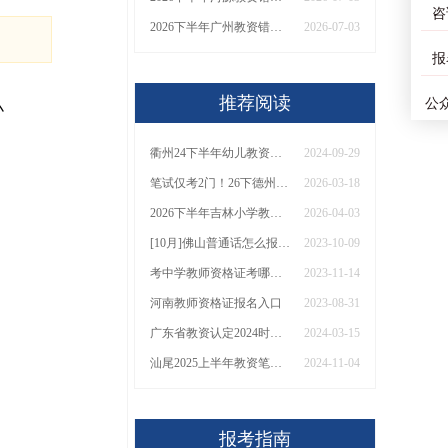
咨
2026下半年广州教资错过了7月份报名可以补报吗？
2026-07-03
报
推荐阅读
公
小
衢州24下半年幼儿教资面试报名时间（+流程）
2024-09-29
笔试仅考2门！26下德州小学语文教师资格证考哪些科目？
2026-03-18
2026下半年吉林小学教师证“0”元入学！
2026-04-03
[10月]佛山普通话怎么报名2023下半年
2023-10-09
考中学教师资格证考哪个科目？
2023-11-14
河南教师资格证报名入口
2023-08-31
广东省教资认定2024时间定了 附认定流程
2024-03-15
汕尾2025上半年教资笔试日程［预测公布］
2024-11-04
报考指南