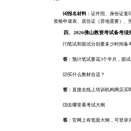
⑷报名材料
：证件照、身份证复
资格申请表、居住证（异地需要）、
四、2026佛山教资考试备考须
⑴笔试和面试分别要多少时间备
答
：预计笔试要花3个半月，面试
⑵买什么教材合适？
答
：直接去线上培训机构网店买
⑶去哪里看考试大纲
答
：官网上有笔面大纲，可登录并