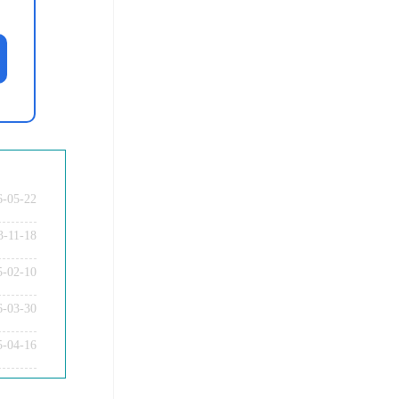
6-05-22
3-11-18
5-02-10
6-03-30
教师资格证笔试科目有哪些？
5-04-16
教师资格证面试题型考核内容？