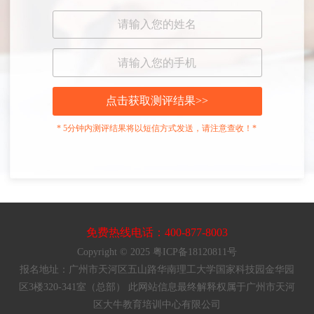
点击获取测评结果>>
* 5分钟内测评结果将以短信方式发送，请注意查收！*
免费热线电话：400-877-8003
Copyright © 2025 粤ICP备18120811号
报名地址：广州市天河区五山路华南理工大学国家科技园金华园
区3楼320-341室（总部） 此网站信息最终解释权属于广州市天河
区大牛教育培训中心有限公司