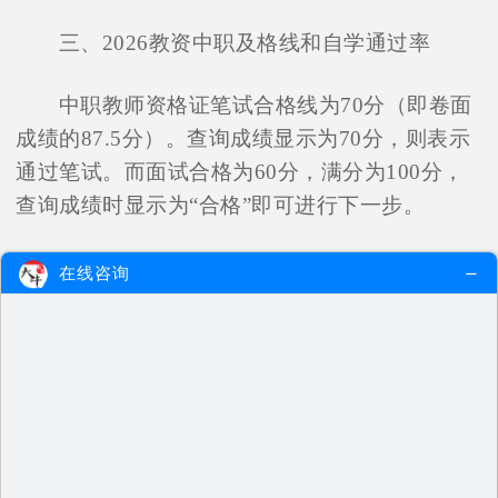
三、2026教资中职及格线和自学通过率
中职教师资格证笔试合格线为70分（即卷面
成绩的87.5分）。查询成绩显示为70分，则表示
通过笔试。而面试合格为60分，满分为100分，
查询成绩时显示为“合格”即可进行下一步。
根据统计数据显示，2026年教资中职自学备
在线咨询
考的通过率约为40%至60%左右。通过率的高低
主要取决于考生的学习态度、备考方法和个人实
力。因此，很多考生选择报班，而不是自学摸索
探讨。
在备考2026年教资中职考试时，考生们要充
分了解考试科目和要求，制定合理的学习计划，