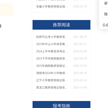
咨
安徽小学教师资格证报名条件2026（通知）
2026-05-18
报
推荐阅读
公
讲
幼师可以考小学教师资格证吗？
2021-08-20
2025年中山小学体育教师资格证考试科目 怎么报？
2025-02-11
2024上半年教资准考证打印时间具体几号开始
2024-03-06
2023下半年陕西教师资格证面试报名须知（内附具体时间）
2023-09-20
2025年揭阳教师资格证面试裸考通过率为0！
2024-12-02
湖南考2024年小学教师资格证的用处与意义
2023-09-28
辽宁小学教师资格证新生报名指引2025
2025-05-24
黑龙江教师资格证报名指南2025（+时间+条件）
2024-11-04
报考指南