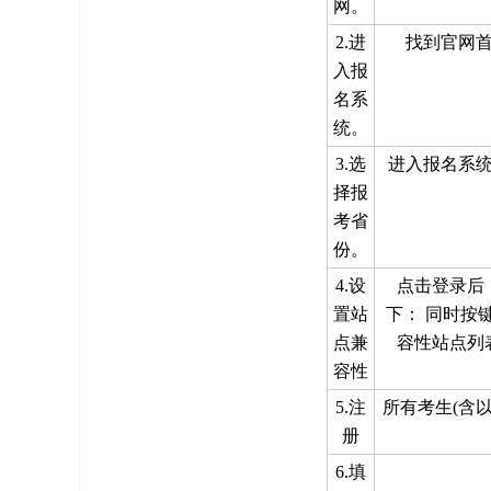
网。
2.进
找到官网
入报
名系
统。
3.选
进入报名系
择报
考省
份。
4.设
点击登录后
置站
下： 同时按键
点兼
容性站点列
容性
5.注
所有考生(含
册
6.填