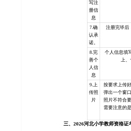
写注
册信
息
7.确
注册完毕后
认承
诺。
8.完
个人信息填
善个
上、
人信
息
9.上
按要求上传
传照
弹出一个窗
片
照片不符合
需要注意的
三、2026河北小学教师资格证