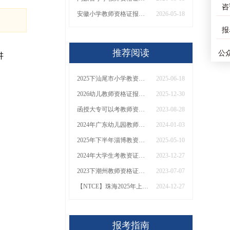
咨
安徽小学教师资格证报名条件2026（通知）
2026-05-18
报
推荐阅读
公
讲
2025下汕尾市小学教资面试如何报名？报名流程是什么
2025-06-18
2026幼儿教师资格证报名全流程公开！附具体报考日期，错过再等半年！
2025-12-30
函授大专可以考教师资格证吗
2023-08-28
2024年广东幼儿园教师资格证考试时间表
2024-01-03
2025年下半年淄博教资考试（笔试）几月报名考试？
2025-05-10
2024年大学生考教资证有什么用处？
2023-12-27
2023下潮州教师资格证报名考区满了怎么办？
2023-07-07
【NTCE】珠海2025年上半年教资笔试报名时间已定！
2024-12-27
报考指南