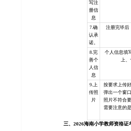
写注
册信
息
7.确
注册完毕后
认承
诺。
8.完
个人信息填
善个
上、
人信
息
9.上
按要求上传
传照
弹出一个窗
片
照片不符合
需要注意的
三、2026海南小学教师资格证