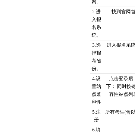
网。
2.进
找到官网
入报
名系
统。
3.选
进入报名系
择报
考省
份。
4.设
点击登录后
置站
下： 同时按键
点兼
容性站点列
容性
5.注
所有考生(含
册
6.填