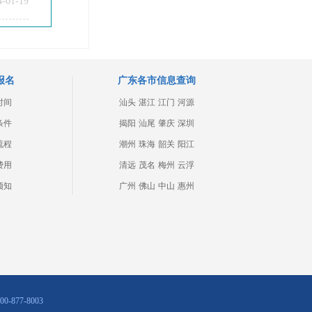
4-01-19
报名
广东各市信息查询
时间
汕头
湛江
江门
河源
条件
揭阳
汕尾
肇庆
深圳
流程
潮州
珠海
韶关
阳江
费用
清远
茂名
梅州
云浮
须知
广州
佛山
中山
惠州
877-8003