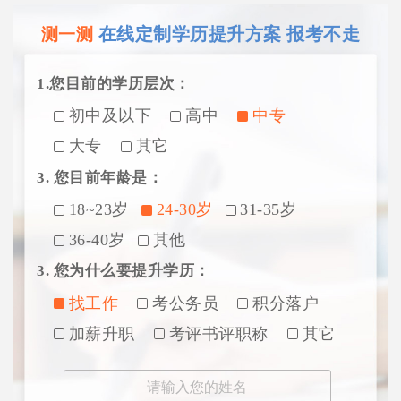
在线定制学历提升方案 报考不走
测一测
1.您目前的学历层次：
初中及以下
高中
中专
大专
其它
3. 您目前年龄是：
18~23岁
24-30岁
31-35岁
36-40岁
其他
3. 您为什么要提升学历：
找工作
考公务员
积分落户
加薪升职
考评书评职称
其它