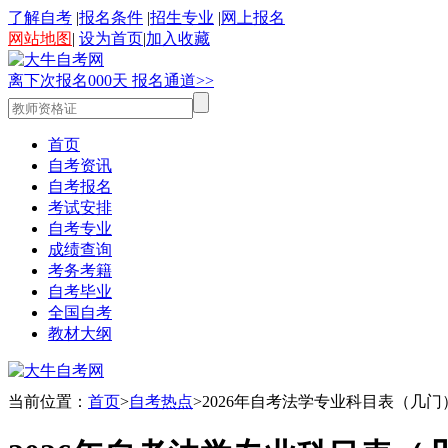
了解自考
|
报名条件
|
招生专业
|
网上报名
网站地图
|
设为首页
|
加入收藏
离下次报名
0
0
0
天
报名通道>>
首页
自考资讯
自考报名
考试安排
自考专业
成绩查询
考务考籍
自考毕业
全国自考
教材大纲
当前位置：
首页
>
自考热点
>2026年自考法学专业科目表（几门