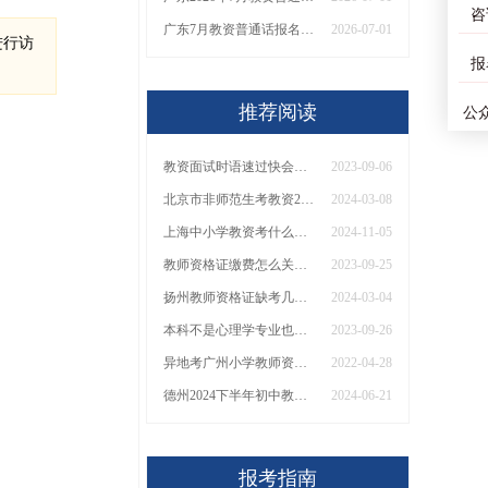
咨
广东7月教资普通话报名时间和考试时间（怎么报名）
2026-07-01
进行访
报
推荐阅读
公
教资面试时语速过快会丢分吗
2023-09-06
北京市非师范生考教资2024年是最后一年了吗？
2024-03-08
上海中小学教资考什么（笔试+面试详解）
2024-11-05
教师资格证缴费怎么关闭拦截窗口
2023-09-25
扬州教师资格证缺考几次不让考
2024-03-04
本科不是心理学专业也能报考高中心理教师吗？
2023-09-26
异地考广州小学教师资格证可以吗？
2022-04-28
德州2024下半年初中教师资格证怎么报名 几号考
2024-06-21
报考指南