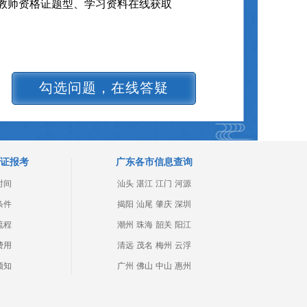
教师资格证题型、学习资料在线获取
勾选问题，在线答疑
证报考
广东各市信息查询
时间
汕头
湛江
江门
河源
条件
揭阳
汕尾
肇庆
深圳
流程
潮州
珠海
韶关
阳江
费用
清远
茂名
梅州
云浮
须知
广州
佛山
中山
惠州