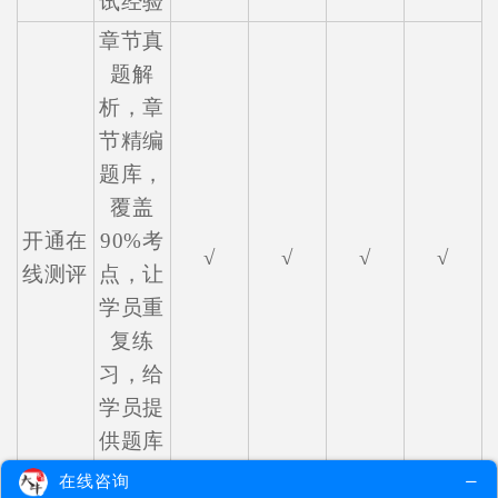
试经验
章节真
题解
析，章
节精编
题库，
覆盖
开通在
90%考
√
√
√
√
线测评
点，让
学员重
复练
习，给
学员提
供题库
实战
在线咨询