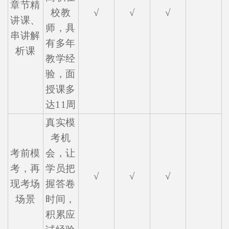
章节精
校教
√
√
√
讲课、
师，具
串讲解
有多年
析课
教学经
验，面
授课多
达11周
真实模
考机
考前模
会，让
考，再
学员把
√
√
√
现考场
握答卷
场景
时间，
积累应