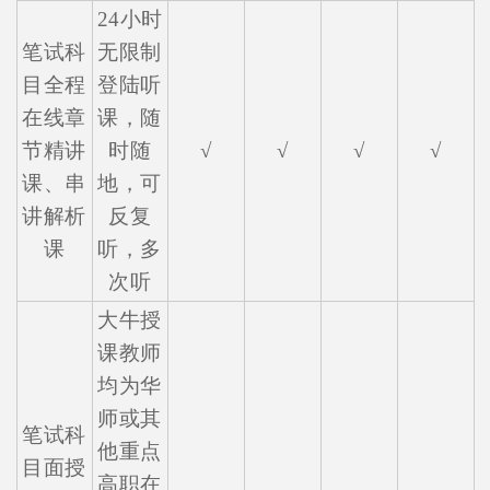
24小时
笔试科
无限制
目全程
登陆听
在线章
课，随
节精讲
时随
√
√
√
√
课、串
地，可
讲解析
反复
课
听，多
次听
大牛授
课教师
均为华
师或其
笔试科
他重点
目面授
高职在