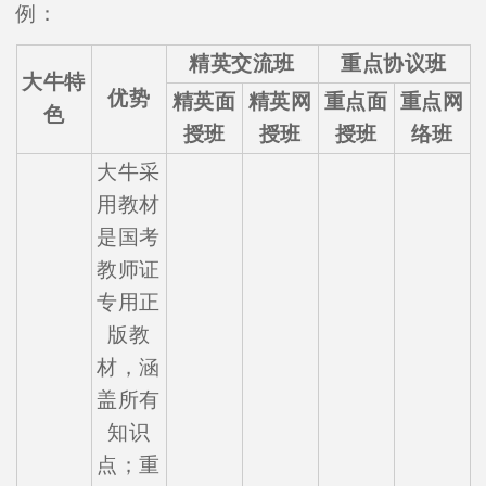
例：
精英交流班
重点协议班
大牛特
优势
精英面
精英网
重点面
重点网
色
授班
授班
授班
络班
大牛采
用教材
是国考
教师证
专用正
版教
材，涵
盖所有
知识
点；重