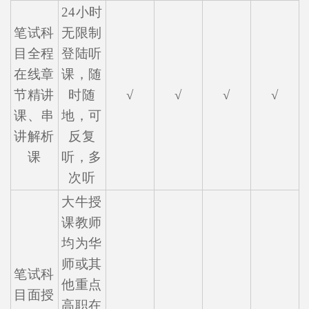
24小时
笔试科
无限制
目全程
登陆听
在线章
课，随
节精讲
时随
√
√
√
√
课、串
地，可
讲解析
反复
课
听，多
次听
大牛授
课教师
均为华
师或其
笔试科
他重点
目面授
高职在