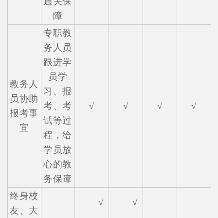
通关保
障
专职教
务人员
跟进学
员学
教务人
习、报
员协助
考、考
√
√
√
√
报考事
试等过
宜
程，给
学员放
心的教
务保障
终身校
√
√
友、大