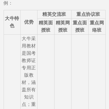
例：
精英交流班
重点协议班
大牛特
优势
精英面
精英网
重点面
重点网
色
授班
授班
授班
络班
大牛采
用教材
是国考
教师证
专用正
版教
材，涵
盖所有
知识
点；重