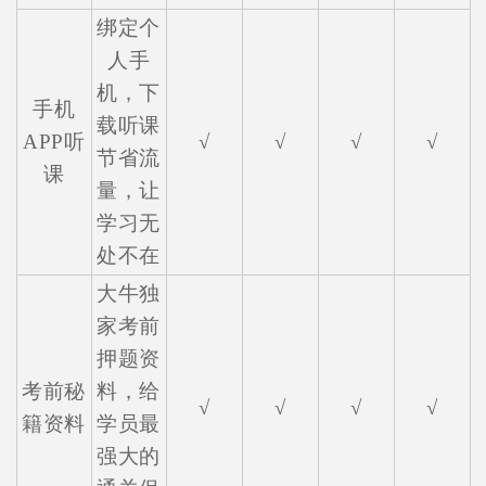
绑定个
人手
机，下
手机
载听课
APP听
√
√
√
√
节省流
课
量，让
学习无
处不在
大牛独
家考前
押题资
考前秘
料，给
√
√
√
√
籍资料
学员最
强大的