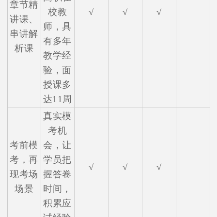
章节精
校教
√
√
√
讲课、
师，具
串讲解
有多年
析课
教学经
验，面
授课多
达11周
真实模
考机
考前模
会，让
考，再
学员把
√
√
√
现考场
握答卷
场景
时间，
积累应