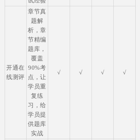
试经验
章节真
题解
析，章
节精编
题库，
覆盖
开通在
90%考
√
√
√
√
线测评
点，让
学员重
复练
习，给
学员提
供题库
实战