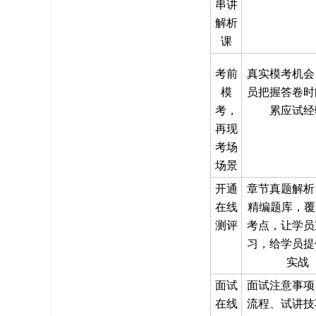
串讲
解析
课
考前
真实模考机会
模
员把握答卷时
考，
累应试经
再现
考场
场景
开通
章节真题解析
在线
精编题库，覆
测评
考点，让学员
习，给学员提
实战
面试
面试注意事项
在线
流程、试讲技