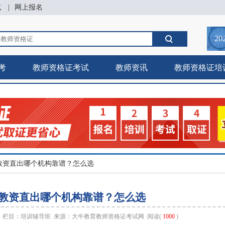
试
|
网上报名
20
考
教师资格证考试
教师资讯
教师资格证培
肇庆教资直出哪个机构靠谱？怎么选
肇庆教资直出哪个机构靠谱？怎么选
40 栏目：
培训辅导班
来源：
大牛教育教师资格证考试网
阅读(
1000
)