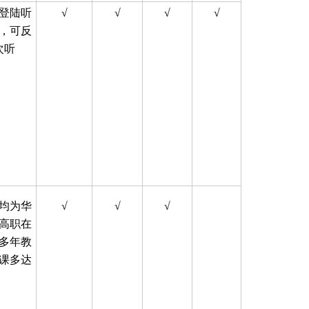
制登陆听
√
√
√
√
，可反
次听
均为华
√
√
√
高职在
多年教
课多达