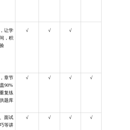
，让学
√
√
√
间，积
验
，章节
√
√
√
√
盖90%
重复练
供题库
、面试
√
√
√
√
巧等讲