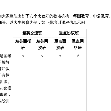
为大家整理出如下几个比较好的教培机构：
华图教育、中公教育
娣
等。以大牛教育为例，如下是培训课程信息示例：
精英交流班
重点协议班
精英面授
精英网
重点面
重点网
班
授班
授班
络班
是国考
√
√
√
√
正版教
有知识
识有标
训练。
20套模
真题，
实战训