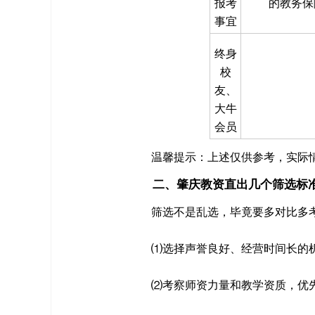
报考
的教务保
事宜
终身
校
友、
大牛
会员
温馨提示：上述仅供参考，实际
二、肇庆教资直出几个筛选标
筛选不是乱选，毕竟要多对比多
⑴选择声誉良好、经营时间长的
⑵考察师资力量和教学资质，优