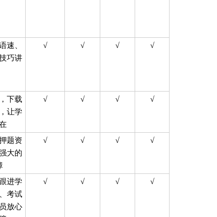
语速、
√
√
√
√
技巧讲
，下载
√
√
√
√
，让学
在
押题资
√
√
√
√
强大的
障
跟进学
√
√
√
√
、考试
员放心