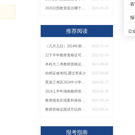
咨
2026日照教资直出哪个机构靠谱？怎么选
2026-05-25
报
推荐阅读
公
（几月几日）2024年潮州中小学教师资格考试报名安排
2023-11-14
22下半年教师资格证可以在外省考试吗？
2022-02-24
本科大二考教师资格证有效吗
2023-09-02
幼师证难考吗,通过率多少
2023-09-09
黑龙江考区2024中小学教师资格考试剩余日程
2024-02-17
2024上半年湖南教师资格证笔试成绩什么时候可以查？
2024-02-19
教资报名区域要和身份证一致吗？
2021-10-24
教师资格证面试可以跨省面试吗
2023-09-21
报考指南