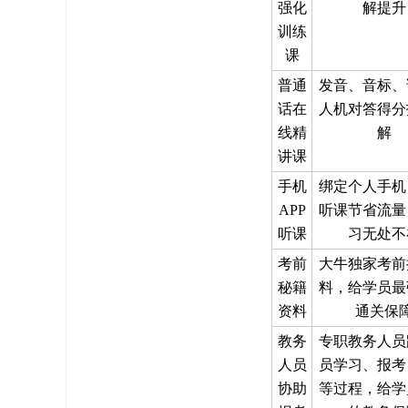
强化
解提升
训练
课
普通
发音、音标、
话在
人机对答得分
线精
解
讲课
手机
绑定个人手机
APP
听课节省流量
听课
习无处不
考前
大牛独家考前
秘籍
料，给学员最
资料
通关保
教务
专职教务人员
人员
员学习、报考
协助
等过程，给学