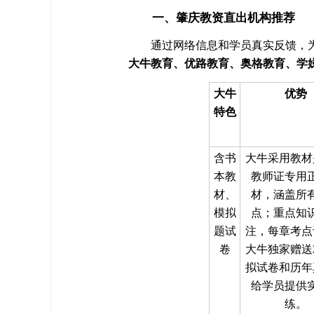
一、肇庆教资直出机构推荐
通过网络信息和学员真实反馈，
大牛教育、优路教育、奥格教育、学
大牛
优势
特色
含书
大牛采用教材
本教
教师证专用
材、
材，涵盖所
模拟
点；重点知
题试
注，每章考点
卷
大牛独家赠送
拟试卷和历年
给学员提供
练。